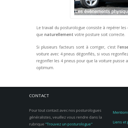
Le travail du posturologue consiste à repérer les
que
naturellement
votre posture soit correcte.
Si plusieurs facteurs sont à corriger, c’est
l’ens
voiture avec 4 pneus dégonflés, si vous regonfle
regonfler les 4 pneus pour que la voiture puisse a
optimum.
CONTACT
Pour tout contact avec nos posturologues
Mentions
généralistes, veuillez vous rendre dans la
Liens et
rubrique
"Trouvez un posturologue"