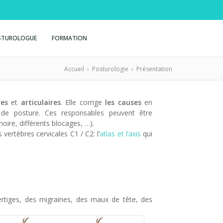
STUROLOGUE
FORMATION
Accueil
›
Posturologie
›
Présentation
res
et
articulaires
. Elle corrige
les causes
en
 de posture. Ces responsables peuvent être
hoire, différents blocages, …).
vertèbres cervicales C1 / C2: l’
atlas et l’axis
qui
vertiges, des migraines, des maux de tête, des