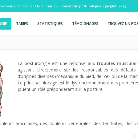
illez vous rendre dans la rubrique
« Trouvez un posturologue »
(onglet Liste)
GIE
TARIFS
STATISTIQUES
TÉMOIGNAGES
TROUVEZ UN PO
La posturologie est une réponse aux
troubles musculai
agissant directement sur les responsables des défauts
d’origines diverses (mécanique du pied, de l’œil ou de la mâc
Le principal blocage est le dysfonctionnement des premières 
jouent un rôle prépondérant sur la posture.
eurs articulaires, des douleurs vertébrales, des tendinites, des 