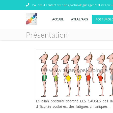
Pour tout contact avec nos posturologues généralistes, veu
ACCUEIL
ATLAS/AXIS
POSTUROLO
Présentation
Le bilan postural cherche LES CAUSES des doul
difficultés scolaires, des fatigues chroniques…