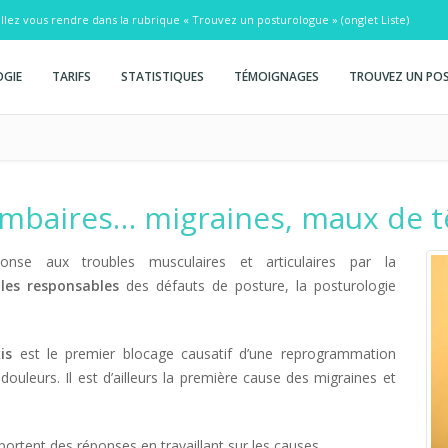
illez vous rendre dans la rubrique
« Trouvez un posturologue »
(onglet Liste)
GIE
TARIFS
STATISTIQUES
TÉMOIGNAGES
TROUVEZ UN PO
ombaires… migraines, maux de t
se aux troubles musculaires et articulaires par la
r
les responsables
des défauts de posture, la posturologie
is
est le premier blocage causatif d’une reprogrammation
douleurs. Il est d’ailleurs la première cause des migraines et
portent des réponses en travaillant sur les causes.