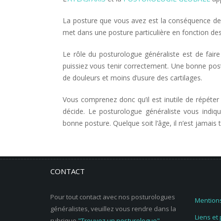
La posture que vous avez est la conséquence des
met dans une posture particulière en fonction des 
Le rôle du posturologue généraliste est de fair
puissiez vous tenir correctement. Une bonne pos
de douleurs et moins d’usure des cartilages.
Vous comprenez donc qu’il est inutile de répéter 
décide. Le posturologue généraliste vous indiq
bonne posture. Quelque soit l’âge, il n’est jamais t
CONTACT
Pour tout contact avec nos posturologues
Mentions
généralistes, veuillez vous rendre dans la
Liens et
rubrique
"Trouvez un posturologue"