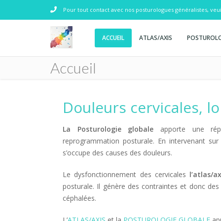
Pour tout contact avec nos posturologues généralistes, veu
ACCUEIL
ATLAS/AXIS
POSTUROLO
Accueil
Douleurs cervicales, l
La Posturologie globale
apporte une répon
reprogrammation posturale. En intervenant su
s’occupe des causes des douleurs.
Le dysfonctionnement des cervicales
l’atlas/ax
posturale. Il génère des contraintes et donc des 
céphalées.
L’
ATLAS/AXIS
et la
POSTUROLOGIE GLOBALE
ap